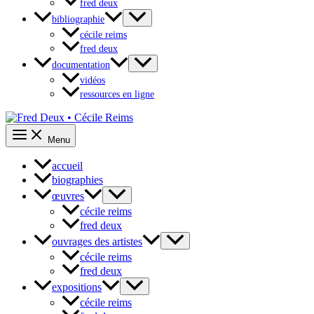
fred deux
bibliographie
cécile reims
fred deux
documentation
vidéos
ressources en ligne
Menu
accueil
biographies
œuvres
cécile reims
fred deux
ouvrages des artistes
cécile reims
fred deux
expositions
cécile reims