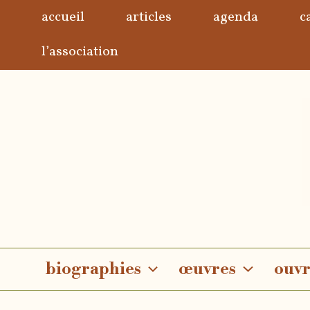
Aller
accueil
articles
agenda
c
au
contenu
l’association
biographies
œuvres
ouvr