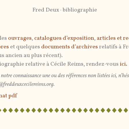
Fred Deux · bibliographie
 les
ouvrages
,
catalogues d’exposition
,
articles et r
ores
et quelques
documents d’archives
relatifs à F
s ancien au plus récent).
liographie relative à Cécile Reims, rendez-vous
ici
.
notre connaissance une ou des références non listées ici, n’hé
@freddeuxcecilereims.org.
mat pdf