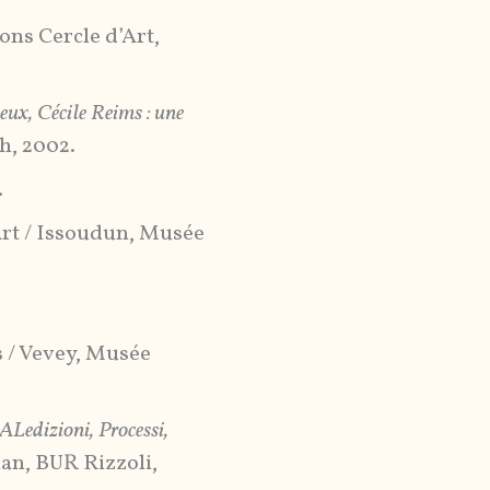
ions Cercle d’Art,
ux, Cécile Reims : une
h, 2002.
.
’Art / Issoudun, Musée
s / Vevey, Musée
Ledizioni, Processi,
lan, BUR Rizzoli,