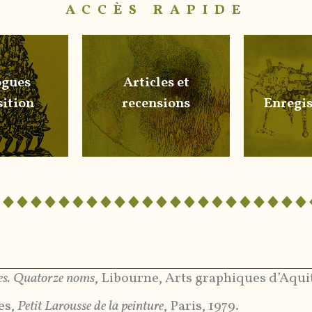
ACCÈS RAPIDE
ogues
Articles et
sition
recensions
Enregi
es. Quatorze noms
, Libourne, Arts graphiques d’Aquit
es,
Petit Larousse de la peinture
, Paris, 1979.