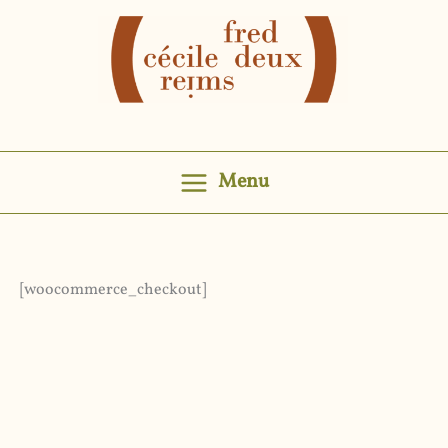
Aller
au
contenu
Menu
[woocommerce_checkout]