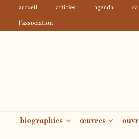
Aller
accueil
articles
agenda
ca
au
contenu
l’association
biographies
œuvres
ouvr