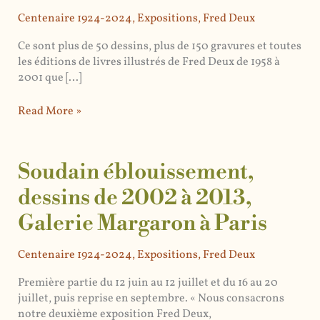
aurait
Centenaire 1924-2024
,
Expositions
,
Fred Deux
100
Ce sont plus de 50 dessins, plus de 150 gravures et toutes
ans
les éditions de livres illustrés de Fred Deux de 1958 à
2001 que […]
Read More »
Soudain éblouissement,
Soudain
éblouissement,
dessins de 2002 à 2013,
dessins
Galerie Margaron à Paris
de
2002
à
Centenaire 1924-2024
,
Expositions
,
Fred Deux
2013,
Première partie du 12 juin au 12 juillet et du 16 au 20
Galerie
juillet, puis reprise en septembre. « Nous consacrons
Margaron
notre deuxième exposition Fred Deux,